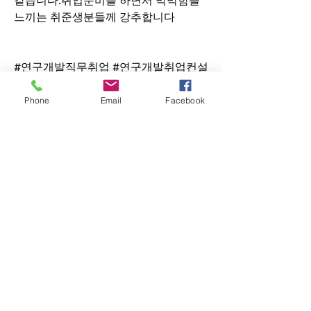
느끼는 취준생분들께 강추합니다
#연구개발직무취업 #연구개발취업컨설
팅후기 #아공계석사취업 
Phone
Email
Facebook
1
1
5
24
Write a comment...
Newest
alexis smith
Jul 17, 2025
Knowing how to react in emergencies is 
taught in 
cpd health and social care
training. The College of Contract 
Management covers basic first aid and 
daily safety steps. The course is clear and 