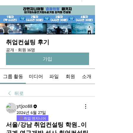
취업컨설팅 후기
공개
·
회원 16명
가입
그룹 활동
미디어
파일
회원
소개
뒤로
ytjoo88
2024년 6월 27일
취업 엔지니어
서울/강남 취업컨설팅 학원_이