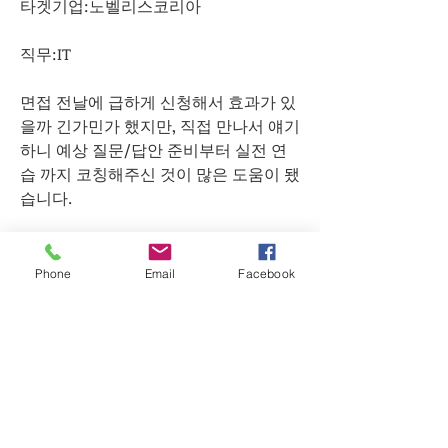
타겟기업:노벨리스코리아
직무:IT
면접 전날에 급하게 신청해서 효과가 있
을까 긴가민가 했지만, 직접 만나서 얘기
하니 예상 질문/답안 준비부터 실전 연
습 까지 코칭해주신 것이 많은 도움이 됐
습니다.
특히 고민이 제일 많이되던 자기소개 부
분을 가이드 해주신 것이 엄청 큰 도움이 
Phone
Email
Facebook
됐습니다.
실전 면접 연습 때는 발성이나 디테일한 
톤 차이를 짚어주시는 부분이 좋았습니
다. 
#서울면접학원 #서울면접컨설팅후기 #