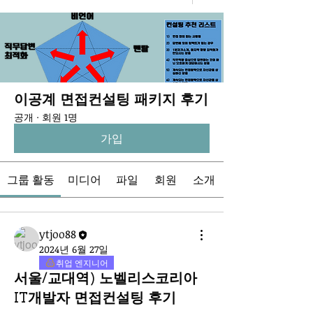
이공계 면접컨설팅 패키지 후기
공개
·
회원 1명
가입
그룹 활동
미디어
파일
회원
소개
ytjoo88
2024년 6월 27일
취업 엔지니어
서울/교대역) 노벨리스코리아
IT개발자 면접컨설팅 후기