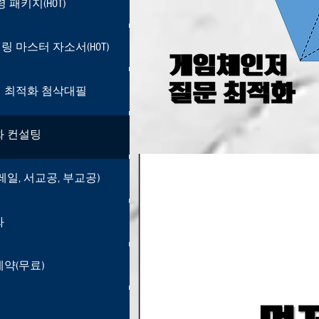
령 패키지(HOT)
원령 패키지(HOT)
 마스터 자소서(HOT)
링 마스터 자소서(HOT)
 최적화 첨삭대필
서 최적화 첨삭대필
화 컨설팅
적화 컨설팅
레일, 서교공, 부교공)
코레일, 서교공, 부교공)
봐
어봐
지니어링
약(무료)
예약(무료)
 신청 양식
/ 첨삭 / 면접 / 대필신청