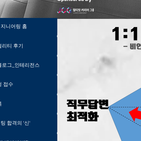
지니어링 홈
엔지니어링 홈
얼리티 후기
리얼리티 후기
블로그_인테리전스
 블로그_인테리전스
청 접수
신청 접수
록
기록
 합격의 '신'
팅 합격의 '신'