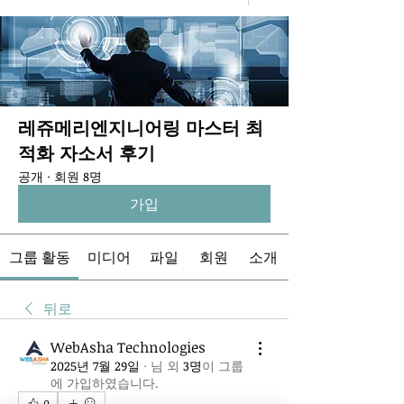
레쥬메리엔지니어링 마스터 최
적화 자소서 후기
공개
·
회원 8명
가입
그룹 활동
미디어
파일
회원
소개
뒤로
WebAsha Technologies
2025년 7월 29일
·
님
외
3명
이 그룹
에 가입하였습니다.
0