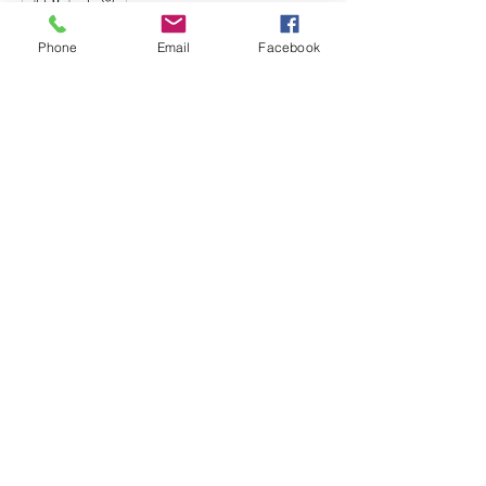
0
25
Phone
Email
Facebook
Rédigez un commentaire...
소개
마스터 자기소개서 장착자들의 자소서
최적화 설계후기 입니다
명
임 슬기
팔로우
lilycosk67
팔로우
lilycosk67
WebAsha Technologies
팔로우
Shital sagare
팔로우
ytjoo88