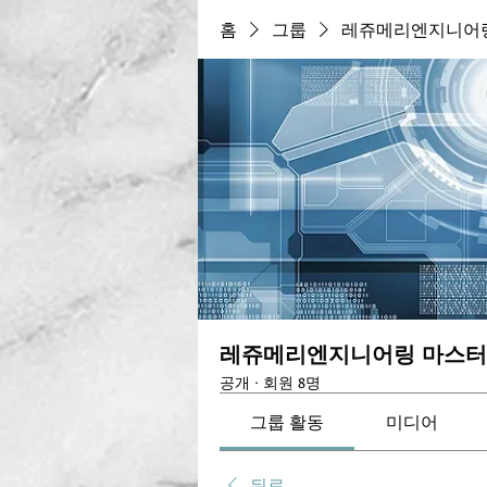
홈
그룹
레쥬메리엔지니어링
레쥬메리엔지니어링 마스터
공개
·
회원 8명
그룹 활동
미디어
뒤로