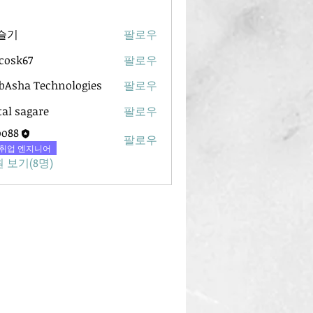
슬기
팔로우
ycosk67
팔로우
67
Asha Technologies
팔로우
tal sagare
팔로우
oo88
팔로우
취업 엔지니어
 보기(8명)