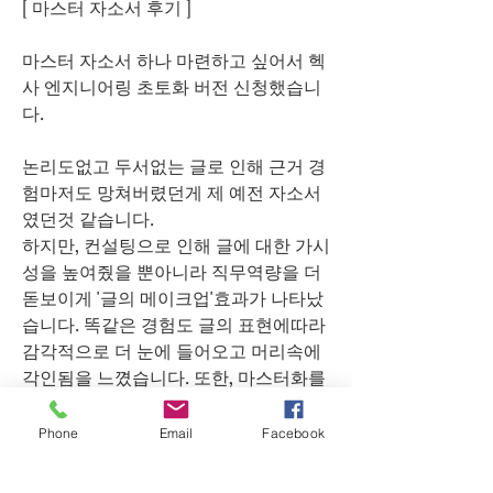
[ 마스터 자소서 후기 ]
마스터 자소서 하나 마련하고 싶어서 헥
사 엔지니어링 초토화 버전 신청했습니
다. 
논리도없고 두서없는 글로 인해 근거 경
험마저도 망쳐버렸던게 제 예전 자소서
였던것 같습니다. 
하지만, 컨설팅으로 인해 글에 대한 가시
성을 높여줬을 뿐아니라 직무역량을 더 
돋보이게 '글의 메이크업'효과가 나타났
습니다. 똑같은 경험도 글의 표현에따라 
감각적으로 더 눈에 들어오고 머리속에 
각인됨을 느꼈습니다. 또한, 마스터화를 
가능하게한 리엔지니어링 자소서시스템
은 단기간안에 최대효율을 뽑아낼 수 있
Phone
Email
Facebook
는 기반을 만들수 있다고 생각합니다,이
로인해, 서통에 대한 자신감이 생겼습니