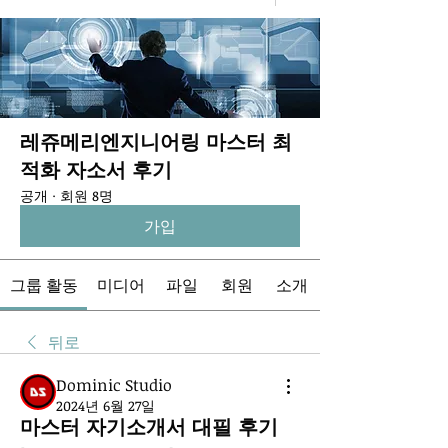
레쥬메리엔지니어링 마스터 최
적화 자소서 후기
공개
·
회원 8명
가입
그룹 활동
미디어
파일
회원
소개
뒤로
Dominic Studio
2024년 6월 27일
마스터 자기소개서 대필 후기